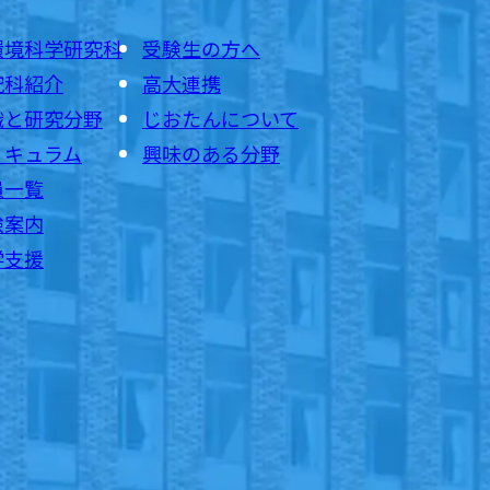
環境科学研究科
受験生の方へ
究科紹介
高大連携
織と研究分野
じおたんについて
リキュラム
興味のある分野
員一覧
験案内
学支援