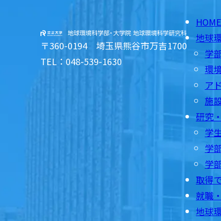
HOM
地球
〒360-0194 埼玉県熊谷市万吉1700
学
TEL：048-539-1630
環
ア
施
研究
学
学部
学
取得
就職
地球