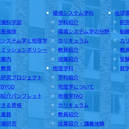
E
環境システム学科
地球
環境科学部
学科紹介
研
部長挨拶
環境システム学の分野
組
境システム学と地理学
カリキュラム
カ
ドミッションポリシー
教員紹介
教
設案内
授業紹介
受
・教育
地理学科
就
生研究プロジェクト
学科紹介
BYOD
地理学について
部紹介パンフレット
地理学FAQ
できる資格
カリキュラム
・進路
教員紹介
環境研究
授業紹介・講義体験