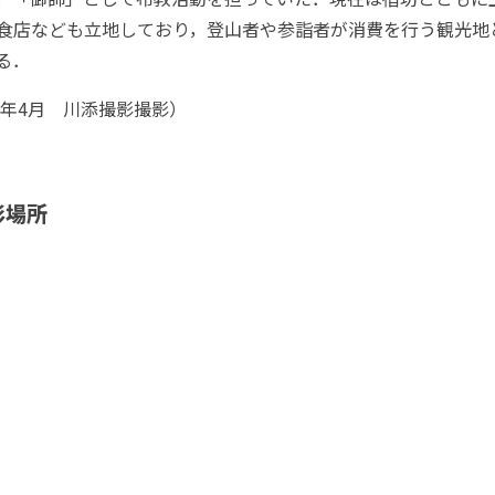
食店なども立地しており，登山者や参詣者が消費を行う観光地
る．
24年4月 川添撮影撮影）
影場所