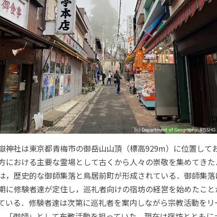
嶽神社は東京都青梅市の御岳山山頂（標高929m）に位置して
方における主要な霊場として古くから人々の崇敬を集めてきた
は，歴史的な御師集落と鳥居前町が形成されている．御師集落
期に修験者達が定住し，巡礼者向けの宿坊の経営を始めたこと
ている．修験者達は次第に巡礼者を案内しながら宗教活動をリ
，「御師」として布教活動を担っていた．現在は宿坊とともに