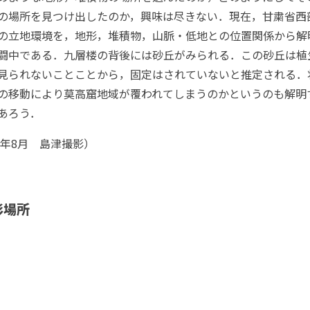
の場所を見つけ出したのか，興味は尽きない．現在，甘粛省西
の立地環境を，地形，堆積物，山脈・低地との位置関係から解
闘中である．九層楼の背後には砂丘がみられる．この砂丘は植
見られないことことから，固定はされていないと推定される．
の移動により莫高窟地域が覆われてしまうのかというのも解明
あろう．
23年8月 島津撮影）
影場所