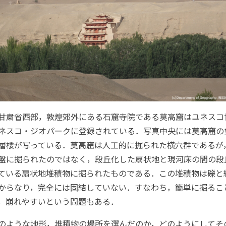
甘粛省西部，敦煌郊外にある石窟寺院である莫高窟はユネスコ
ネスコ・ジオパークに登録されている．写真中央には莫高窟の
層楼が写っている．莫高窟は人工的に掘られた横穴群であるが
盤に掘られたのではなく，段丘化した扇状地と現河床の間の段
ている扇状地堆積物に掘られたものである．この堆積物は礫と
からなり，完全には固結していない．すなわち，簡単に掘るこ
，崩れやすいという問題もある．
のような地形，堆積物の場所を選んだのか，どのようにしてそ