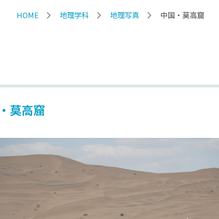
HOME
地理学科
地理写真
中国・莫高窟
・莫高窟