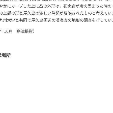
やかにカーブした上に凸の外形は，花崗岩が冷え固まった時の
の上部の形と屋久島の激しい隆起が反映されたものと考えてい
九州大学と共同で屋久島周辺の浅海底の地形の調査を行ってい
23年10月 島津撮影）
影場所