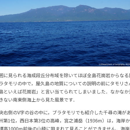
囲に見られる海成段丘分布域を除いてほぼ全島花崗岩からなる
ラタモリの中で，屋久島の地質についての説明の前にタモリさ
島といえば花崗岩」と言い当てられてしまいました．なかなか
きない南東側海上から見た風景です．
央右側のV字の谷の中に，ブラタモリでも紹介した千尋の滝が
州第1位，西日本第3位の高峰，宮之浦岳（1936m）は，海岸
標高1000m前後の山稜に阻まれて見ることができません．海