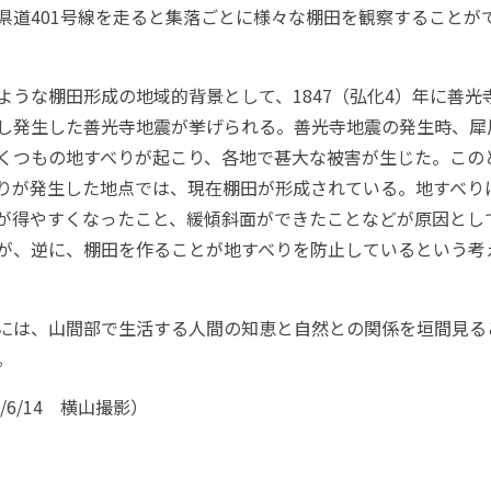
県道401号線を走ると集落ごとに様々な棚田を観察することが
うな棚田形成の地域的背景として、1847（弘化4）年に善光
し発生した善光寺地震が挙げられる。善光寺地震の発生時、犀
くつもの地すべりが起こり、各地で甚大な被害が生じた。この
りが発生した地点では、現在棚田が形成されている。地すべり
が得やすくなったこと、緩傾斜面ができたことなどが原因とし
が、逆に、棚田を作ることが地すべりを防止しているという考
は、山間部で生活する人間の知恵と自然との関係を垣間見る
。
7/6/14 横山撮影）