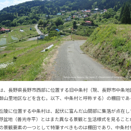
、長野県長野市西部に位置する旧中条村（現、長野市中条地
御山里地区などを含む。以下、中条村と呼称する）の棚田であ
陵に位置する中条村は、起伏に富んだ山間部に集落が点在し
野盆地（善光寺平）とはまた異なる景観と生活様式を見ること
の景観要素の一つとして特筆すべきものは棚田であり、中条村