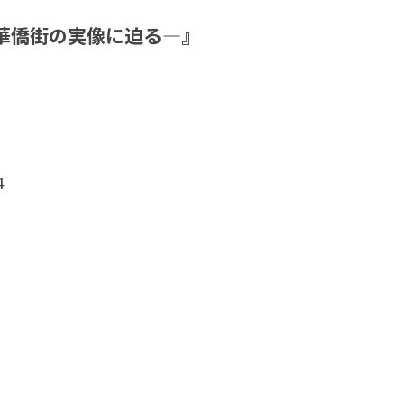
華僑街の実像に迫る―』
4