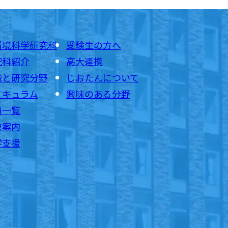
環境科学研究科
受験生の方へ
究科紹介
高大連携
織と研究分野
じおたんについて
リキュラム
興味のある分野
員一覧
験案内
学支援