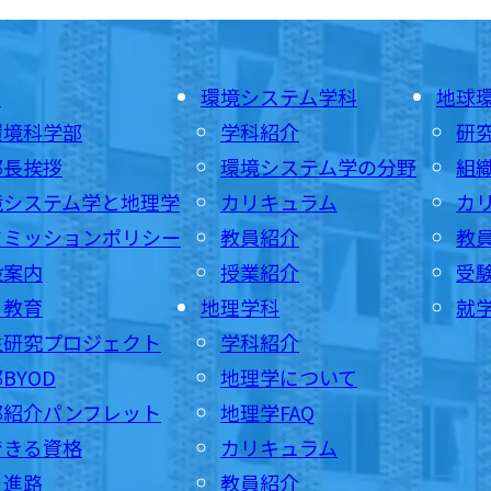
E
環境システム学科
地球
環境科学部
学科紹介
研
部長挨拶
環境システム学の分野
組
境システム学と地理学
カリキュラム
カ
ドミッションポリシー
教員紹介
教
設案内
授業紹介
受
・教育
地理学科
就
生研究プロジェクト
学科紹介
BYOD
地理学について
部紹介パンフレット
地理学FAQ
できる資格
カリキュラム
・進路
教員紹介