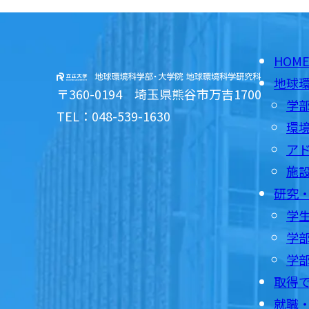
HOM
地球
〒360-0194 埼玉県熊谷市万吉1700
学
TEL：048-539-1630
環
ア
施
研究
学
学部
学
取得
就職