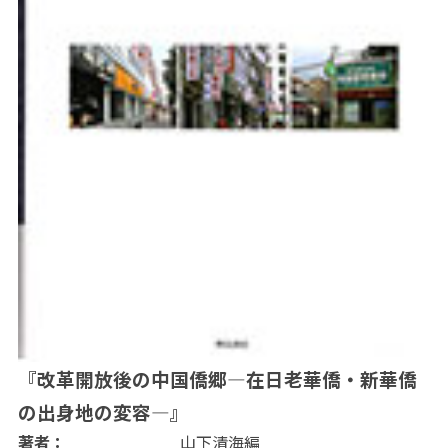
『改革開放後の中国僑郷―在日老華僑・新華僑
の出身地の変容―』
著者：
山下清海編