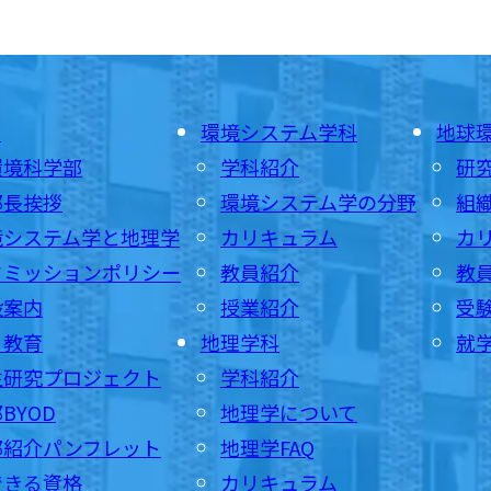
E
環境システム学科
地球
環境科学部
学科紹介
研
部長挨拶
環境システム学の分野
組
境システム学と地理学
カリキュラム
カ
ドミッションポリシー
教員紹介
教
設案内
授業紹介
受
・教育
地理学科
就
生研究プロジェクト
学科紹介
BYOD
地理学について
部紹介パンフレット
地理学FAQ
できる資格
カリキュラム