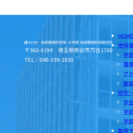
HOM
地球
〒360-0194 埼玉県熊谷市万吉1700
学
TEL：048-539-1630
環
ア
施
研究
学
学部
学
取得