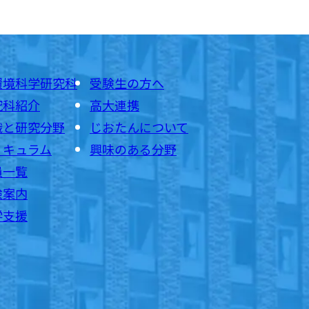
環境科学研究科
受験生の方へ
究科紹介
高大連携
織と研究分野
じおたんについて
リキュラム
興味のある分野
員一覧
験案内
学支援