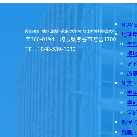
HOM
地球
〒360-0194 埼玉県熊谷市万吉1700
学
TEL：048-539-1630
環
ア
施
研究
学
学部
学
取得
就職