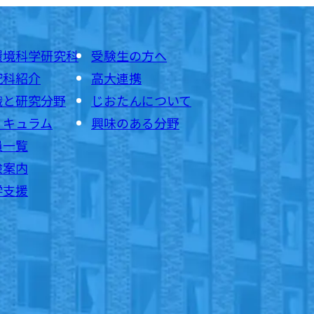
環境科学研究科
受験生の方へ
究科紹介
高大連携
織と研究分野
じおたんについて
リキュラム
興味のある分野
員一覧
験案内
学支援