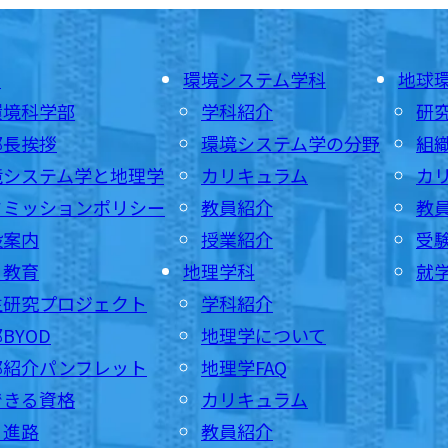
E
環境システム学科
地球
環境科学部
学科紹介
研
部長挨拶
環境システム学の分野
組
境システム学と地理学
カリキュラム
カ
ドミッションポリシー
教員紹介
教
設案内
授業紹介
受
・教育
地理学科
就
生研究プロジェクト
学科紹介
BYOD
地理学について
部紹介パンフレット
地理学FAQ
できる資格
カリキュラム
・進路
教員紹介