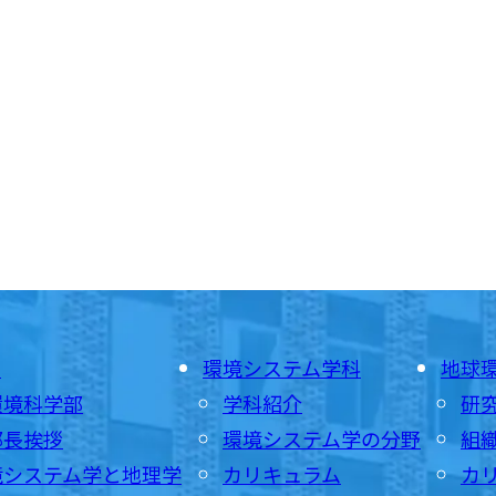
E
環境システム学科
地球
環境科学部
学科紹介
研
部長挨拶
環境システム学の分野
組
境システム学と地理学
カリキュラム
カ