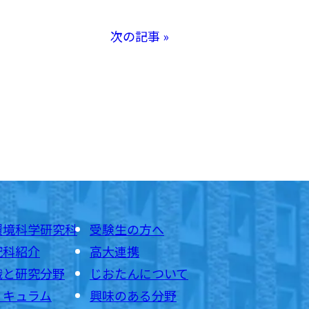
次の記事 »
環境科学研究科
受験生の方へ
究科紹介
高大連携
織と研究分野
じおたんについて
リキュラム
興味のある分野