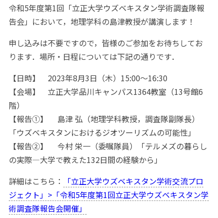
令和5年度第1回「立正大学ウズベキスタン学術調査隊報
告会」において，地理学科の島津教授が講演します！
申し込みは不要ですので，皆様のご参加をお待ちしてお
ります．場所・日程については下記の通りです．
【日時】 2023年8月3日（木）15:00～16:30
【会場】 立正大学品川キャンパス1364教室（13号館6
階）
【報告①】 島津 弘（地理学科教授，調査隊副隊長）
「ウズベキスタンにおけるジオツーリズムの可能性」
【報告②】 今村 栄一（委嘱隊員）「テルメズの暮らし
の実際—大学で教えた132日間の経験から」
詳細はこちら：
「立正大学ウズベキスタン学術交流プロ
ジェクト」>「令和5年度第1回立正大学ウズベキスタン学
術調査隊報告会開催」