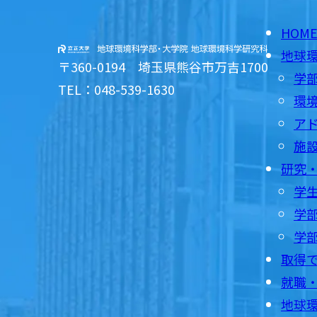
HOM
地球
〒360-0194 埼玉県熊谷市万吉1700
学
TEL：048-539-1630
環
ア
施
研究
学
学部
学
取得
就職
地球