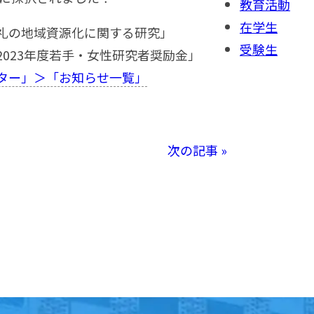
教育活動
在学生
礼の地域資源化に関する研究」
受験生
023年度若手・女性研究者奨励金」
ター」＞「お知らせ一覧」
次の記事 »