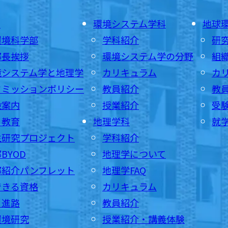
E
環境システム学科
地球
環境科学部
学科紹介
研
部長挨拶
環境システム学の分野
組
境システム学と地理学
カリキュラム
カ
ドミッションポリシー
教員紹介
教
設案内
授業紹介
受
・教育
地理学科
就
生研究プロジェクト
学科紹介
BYOD
地理学について
部紹介パンフレット
地理学FAQ
できる資格
カリキュラム
・進路
教員紹介
環境研究
授業紹介・講義体験