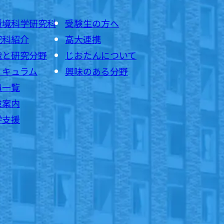
環境科学研究科
受験生の方へ
究科紹介
高大連携
織と研究分野
じおたんについて
リキュラム
興味のある分野
員一覧
験案内
学支援