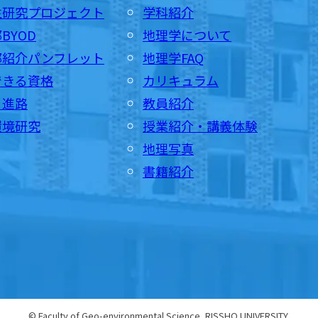
生研究プロジェクト
学科紹介
BYOD
地理学について
部紹介パンフレット
地理学FAQ
できる資格
カリキュラム
・進路
教員紹介
環境研究
授業紹介・講義体験
地理写真
書籍紹介
© Faculty of Geo-environmental Science, RISSHO UNIVERSITY.