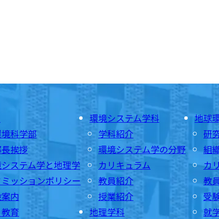
E
環境システム学科
地球
環境科学部
学科紹介
研
部長挨拶
環境システム学の分野
組
境システム学と地理学
カリキュラム
カ
ドミッションポリシー
教員紹介
教
設案内
授業紹介
受
・教育
地理学科
就