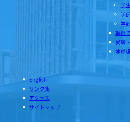
学
学部
学
取得
就職
地球
English
リンク集
アクセス
サイトマップ