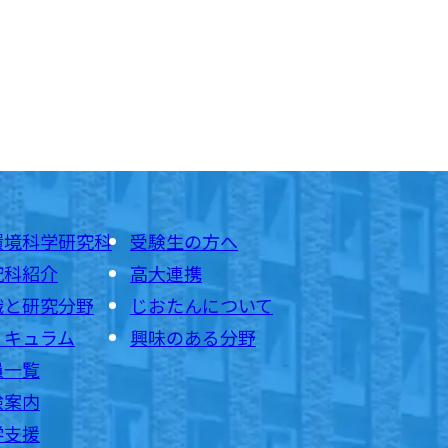
環境科学研究科
受験生の方へ
究科紹介
高大連携
織と研究分野
じおたんについて
リキュラム
興味のある分野
員一覧
験案内
学支援