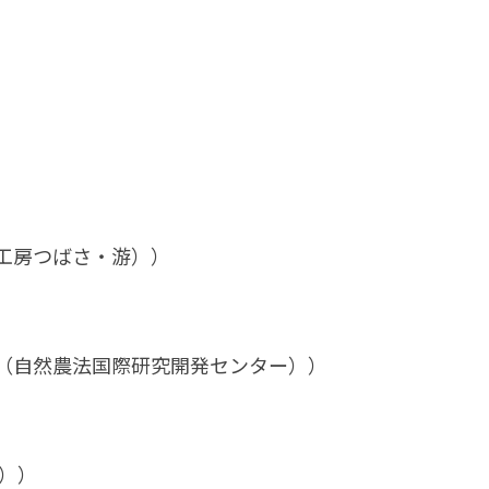
工房つばさ・游））
（自然農法国際研究開発センター））
学））