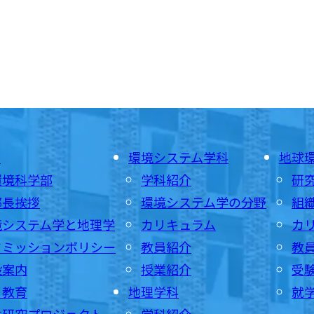
E
環境システム学科
地球
環境科学部
学科紹介
研
部長挨拶
環境システム学の分野
組
境システム学と地理学
カリキュラム
カ
ドミッションポリシー
教員紹介
教
設案内
授業紹介
受
・教育
地理学科
就