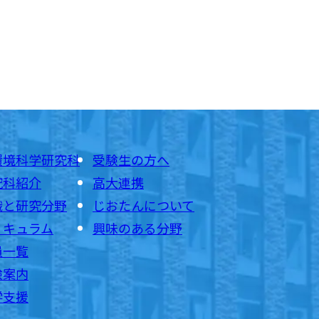
環境科学研究科
受験生の方へ
究科紹介
高大連携
織と研究分野
じおたんについて
リキュラム
興味のある分野
員一覧
験案内
学支援