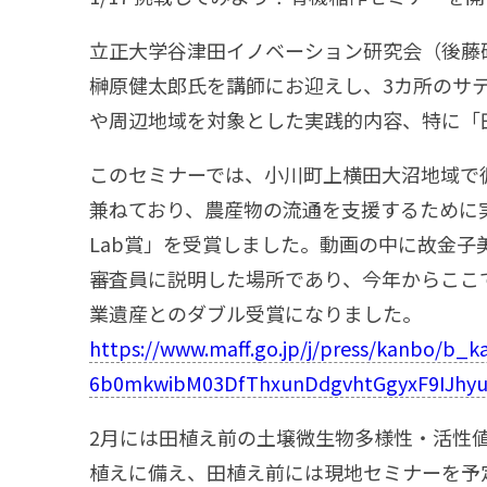
立正大学谷津田イノベーション研究会（後藤
榊原健太郎氏を講師にお迎えし、3カ所のサ
や周辺地域を対象とした実践的内容、特に「
このセミナーでは、小川町上横田大沼地域で
兼ねており、農産物の流通を支援するために
Lab
賞」を受賞しました。動画の中に故金子
審査員に説明した場所であり、今年からここ
業遺産とのダブル受賞になりました。
https://www.maff.go.jp/j/press/kanbo/b_k
6b0mkwibM03DfThxunDdgvhtGgyxF9IJh
2月には田植え前の土壌微生物多様性・活性値
植えに備え、田植え前には現地セミナーを予