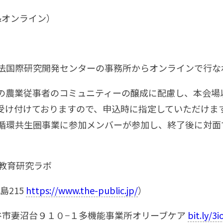
&オンライン）
法国際研究開発センターの事務所からオンラインで行な
の農業従事者のコミュニティーの醸成に配慮し、本会場
受け付けておりますので、申込時に指定していただけま
循環共生圏事業に参加メンバーが参加し、終了後に対面
T教育研究ラボ
島215
https://www.the-public.jp/
）
谷市妻沼台９１０−１多機能事業所オリーブケア
bit.ly/3