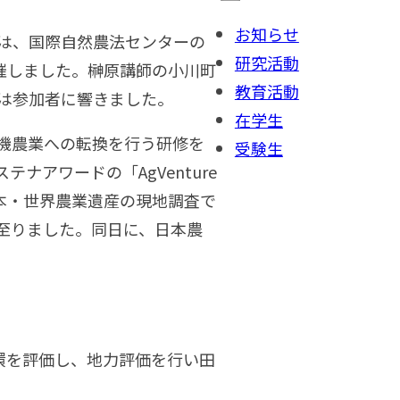
お知らせ
は、国際自然農法センターの
研究活動
催しました。榊原講師の小川町
教育活動
は参加者に響きました。
在学生
機農業への転換を行う研修を
受験生
ステナアワードの「
AgVenture
本・世界農業遺産の現地調査で
至りました。同日に、日本農
循環を評価し、地力評価を行い田