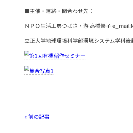
■主催・連絡・問合わせ先：
ＮＰＯ生活工房つばさ・游 高橋優子 e_mail:Maily.
立正大学地球環境科学部環境システム学科後藤研究室気
« 前の記事