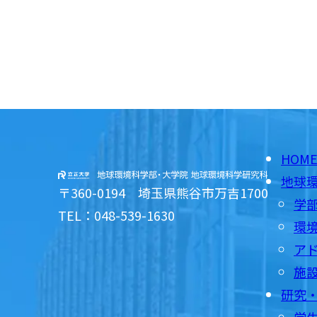
HOM
地球
〒360-0194 埼玉県熊谷市万吉1700
学
TEL：048-539-1630
環
ア
施
研究