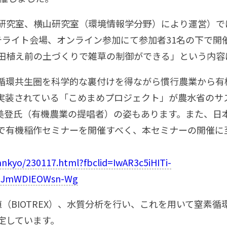
研究室、横山研究室（環境情報学分野）により運営）で
テライト会場、オンライン参加にて参加者31名の下で開
田植え前の土づくりで雑草の制御ができる」という内容
循環共生圏を科学的な裏付けを得ながら慣行農業から有
実装されている「こめまめプロジェクト」が農水省のサ
美登氏（有機農業の提唱者）の姿もあります。また、日
で有機稲作セミナーを開催すべく、本セミナーの開催に
ankyo/230117.html?fbclid=IwAR3c5iHITi-
yuJmWDIEOWsn-Wg
（BIOTREX）、水質分析を行い、これを用いて窒素
定しています。