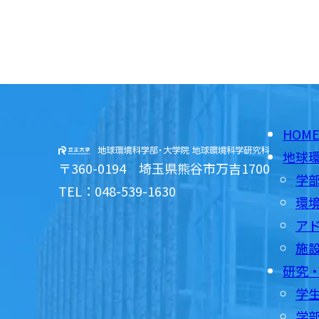
HOM
地球
〒360-0194 埼玉県熊谷市万吉1700
学
TEL：048-539-1630
環
ア
施
研究
学
学部