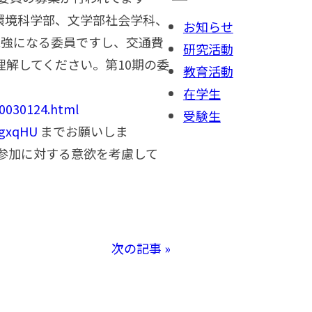
球環境科学部、文学部社会学科、
お知らせ
勉強になる委員ですし、交通費
研究活動
解してください。第10期の委
教育活動
出てます。
在学生
00030124.html
受験生
rJgxqHU
までお願いしま
意欲を考慮して
次の記事 »