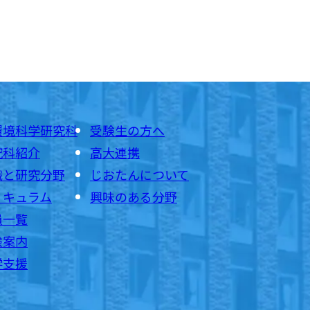
環境科学研究科
受験生の方へ
究科紹介
高大連携
織と研究分野
じおたんについて
リキュラム
興味のある分野
員一覧
験案内
学支援