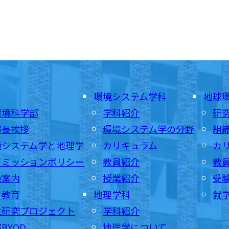
E
環境システム学科
地球
環境科学部
学科紹介
研
部長挨拶
環境システム学の分野
組
境システム学と地理学
カリキュラム
カ
ドミッションポリシー
教員紹介
教
設案内
授業紹介
受
・教育
地理学科
就
生研究プロジェクト
学科紹介
BYOD
地理学について