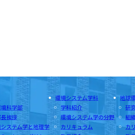
E
環境システム学科
地球
環境科学部
学科紹介
研
部長挨拶
環境システム学の分野
組
境システム学と地理学
カリキュラム
カ