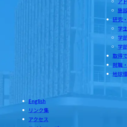
ア
施
研究
学
学部
学
取得
就職
地球
English
リンク集
アクセス