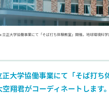
るGAIAX x 立正大学協働事業にて「そば打ち体験教室」開催。地球環
IAX x 立正大学協働事業にて「そば
大空翔君がコーディネートします