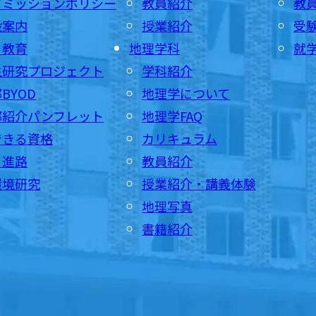
ドミッションポリシー
教員紹介
教
設案内
授業紹介
受
・教育
地理学科
就
生研究プロジェクト
学科紹介
BYOD
地理学について
部紹介パンフレット
地理学FAQ
できる資格
カリキュラム
・進路
教員紹介
環境研究
授業紹介・講義体験
地理写真
書籍紹介