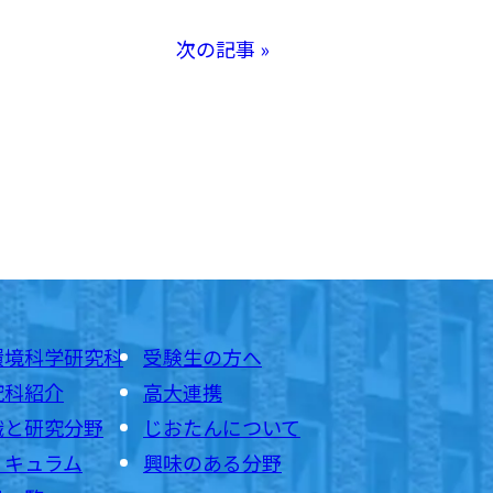
次の記事 »
環境科学研究科
受験生の方へ
究科紹介
高大連携
織と研究分野
じおたんについて
リキュラム
興味のある分野