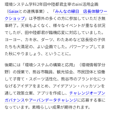
環境システム学科2年田中陸都君主宰のaini活用企画
（
Gaiax
との連携事業）、「
みんなの縁日 店長体験ワー
クショップ
」は予想外の多くの方に参加していただき無
事終了。天候もよくなく、様々なイベントが重なる状況
でしたが、田中陸都君が臨機応変に対応していました。
ヨーヨー、カキ氷、ダーツ、わたあめなど店長役の子供
たちも大満足の、よい企画でした。パワーアップしてま
た秋にやりましょう、ということに。
後期には「環境システムの構築と応用」（環境情報学分
野）の授業で、熊谷市職員、観光協会、市民団体と協働
して子育て・スポーツ活性化、熊谷市のブランド化につ
なげるアイデアをまとめ、アイデアソン・ハッカソンを
通して政策立案、アプリを作成し、
チャレンジオープン
ガバナンス
や
アーバンデータチャレンジ
に応募する事に
なっています。素晴らしい成果が期待されます。